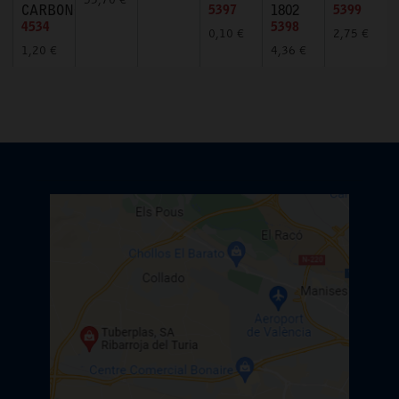
53,70 €
CARBONO
5397
1802
5399
4534
5398
0,10 €
2,75 €
1,20 €
4,36 €