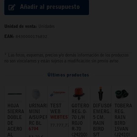
Añadir al presupuesto
Unidad de venta:
Unidades
EAN:
8430000176832
* Las fotos, esquemas, precios y/o demás información de los productos
no son vinculantes y están sujetos a modificación sin previo aviso
Últimos productos
HOJA
URINARIO
TEST
GOTERO
DIFUSOR
TOBERA
SIERRA
MINI
WEB
REG. 0-
EMERG.
REG.
DOBLE
A/SUPERIOR
WEBTEST
70 L/H
5 CM.
RAIN
DE
RC BL
ROJO
RAIN
BIRD
77.777,77 €
ACERO
6704
R-70
BIRD
15VAN
AL
(24210)
S/T
(J2410)