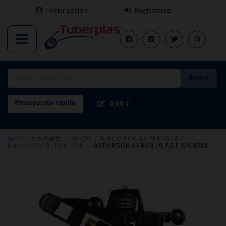
Iniciar sesión
Registrarse
Buscar
Presupuesto rápido
0,00 €
Inicio
/
Categoría
/
RIEGO
/
RIEGO POR ASPERSION
/
RIEGO POR ASPERSION
/
ASPERSOR AEREO PLAST. SR-4200