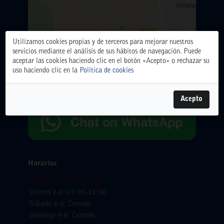
Utilizamos cookies propias y de terceros para mejorar nuestros
ALMACÉN CENTRAL
servicios mediante el análisis de sus hábitos de navegación. Puede
Polígono Industrial El Oliveral. Calle D. nº 6. 46394
aceptar las cookies haciendo clic en el botón «Acepto» o rechazar su
Ribarroja del Turia (Valencia)
uso haciendo clic en la
Política de cookies
Teléfono: 961666666.
WhatsApp:
654065618
Acepto
Horarios
Jueves 6-8: 07:00-15:00
Viernes 7-8: 07:00-15:00
Sábado 8-8: Cerrado
Domingo 9-8: Cerrado