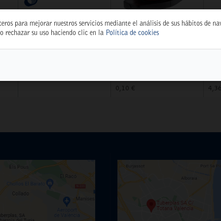
ceros para mejorar nuestros servicios mediante el análisis de sus hábitos de n
o rechazar su uso haciendo clic en la
Política de cookies
TEST WEB
GOTERO REG. 0-70
DI
 BL
WEBTEST
L/H ROJO R-70
CM
(24210)
18
77.777,77 €
5397
539
0,10 €
4,3