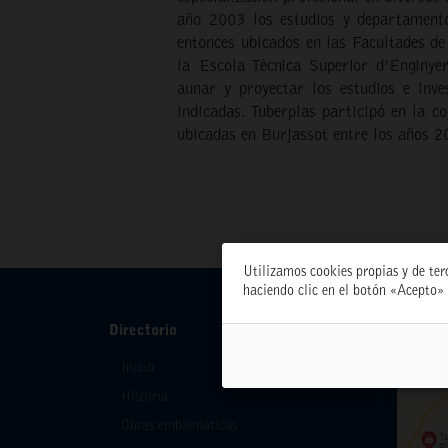
año 2003 los estudios y departamentos
entonces ubicados en las Facultades de
la Escola Tècnica Superior d’Enginye
aunar y proyectar los estudios e inve
indicadas. Tuberplas participó en la co
ubicadas en Burjassot entre los años 
Utilizamos cookies propias y de ter
haciendo clic en el botón «Acepto» 
Directorio
Inicio
Historia
Obras emblemáticas