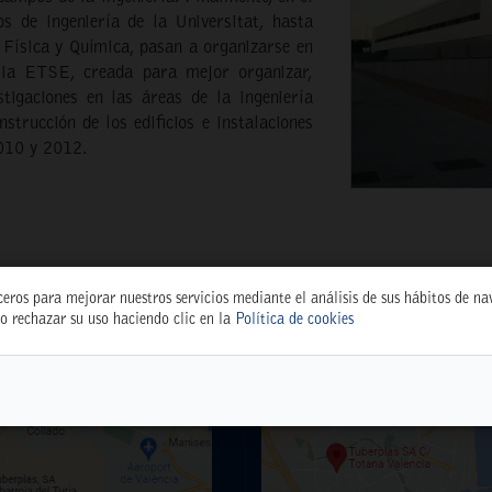
 de ingeniería de la Universitat, hasta
 Física y Química, pasan a organizarse en
ria ETSE, creada para mejor organizar,
stigaciones en las áreas de la ingeniería
nstrucción de los edificios e instalaciones
2010 y 2012.
ceros para mejorar nuestros servicios mediante el análisis de sus hábitos de n
o rechazar su uso haciendo clic en la
Política de cookies