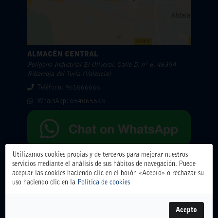
ALMACÉN CENTRAL
Polígono Industrial El Oliveral. Calle D. nº 6. 46394
Ribarroja del Turia (Valencia)
Teléfono: 961666666.
WhatsApp:
654065618
Utilizamos cookies propias y de terceros para mejorar nuestros
servicios mediante el análisis de sus hábitos de navegación. Puede
Horarios
aceptar las cookies haciendo clic en el botón «Acepto» o rechazar su
uso haciendo clic en la
Política de cookies
Lunes 10-8: 07:00-15:00
Martes 11-8: 07:00-15:00
Miercoles 12-8: 07:00-15:00
Acepto