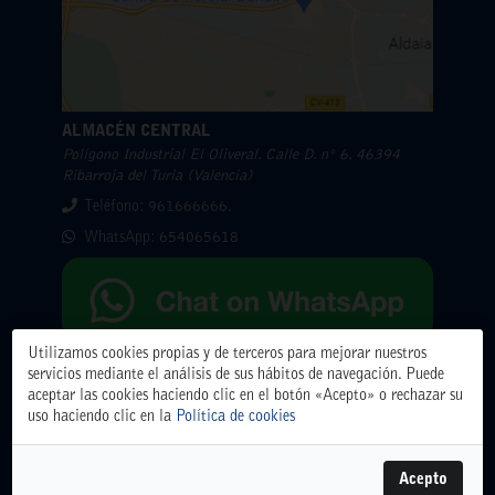
ALMACÉN CENTRAL
Polígono Industrial El Oliveral. Calle D. nº 6. 46394
Ribarroja del Turia (Valencia)
Teléfono: 961666666.
WhatsApp:
654065618
Utilizamos cookies propias y de terceros para mejorar nuestros
servicios mediante el análisis de sus hábitos de navegación. Puede
Horarios
aceptar las cookies haciendo clic en el botón «Acepto» o rechazar su
uso haciendo clic en la
Política de cookies
Lunes 10-8: 07:00-15:00
Martes 11-8: 07:00-15:00
Acepto
Miercoles 12-8: 07:00-15:00