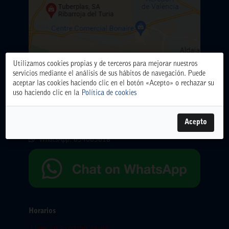
Utilizamos cookies propias y de terceros para mejorar nuestros
servicios mediante el análisis de sus hábitos de navegación. Puede
aceptar las cookies haciendo clic en el botón «Acepto» o rechazar su
ALMACÉN CENTRAL
uso haciendo clic en la
Política de cookies
Polígono Industrial El Oliveral. Calle D. nº 6. 46394
Ribarroja del Turia (Valencia)
Acepto
Teléfono: 961666666.
WhatsApp:
654065618
Horarios