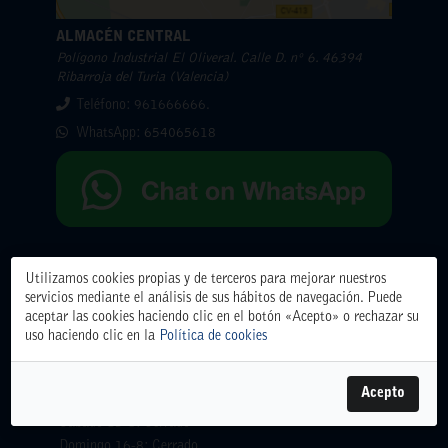
ALMACÉN CENTRAL
Polígono Industrial El Oliveral. Calle D. nº 6. 46394
Ribarroja del Turia (Valencia)
Teléfono: 961666666.
WhatsApp:
654065618
Horarios
Utilizamos cookies propias y de terceros para mejorar nuestros
servicios mediante el análisis de sus hábitos de navegación. Puede
Lunes 10-8: 07:00-15:00
aceptar las cookies haciendo clic en el botón «Acepto» o rechazar su
Martes 11-8: 07:00-15:00
uso haciendo clic en la
Política de cookies
Miercoles 12-8: 07:00-15:00
Jueves 13-8: 07:00-15:00
Acepto
Viernes 14-8: 07:00-15:00
Sábado 15-8: Cerrado
Domingo 16-8: Cerrado