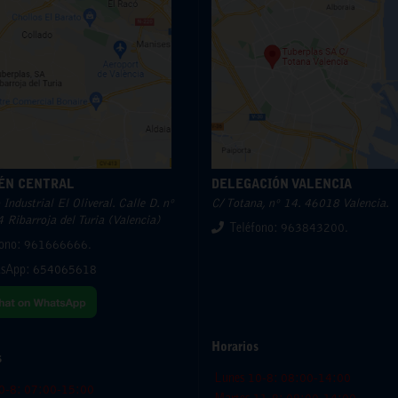
ÉN CENTRAL
DELEGACIÓN VALENCIA
Industrial El Oliveral. Calle D. nº
C/ Totana, nº 14. 46018 Valencia.
 Ribarroja del Turia (Valencia)
Teléfono: 963843200.
fono: 961666666.
sApp:
654065618
Horarios
s
Lunes 10-8: 08:00-14:00
0-8: 07:00-15:00