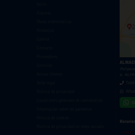
Inicio
Historia
Obras emblemáticas
Productos
Galería
Contacto
Proveedores
ALMAC
Servicios
Polígono 
Acceso clientes
6. 46394
Aviso legal
Telé
What
Política de privacidad
Condiciones generales de contratación
Información sobre las garantías
Política de cookies
Horario
Política de privacidad en redes sociales
Lunes 1