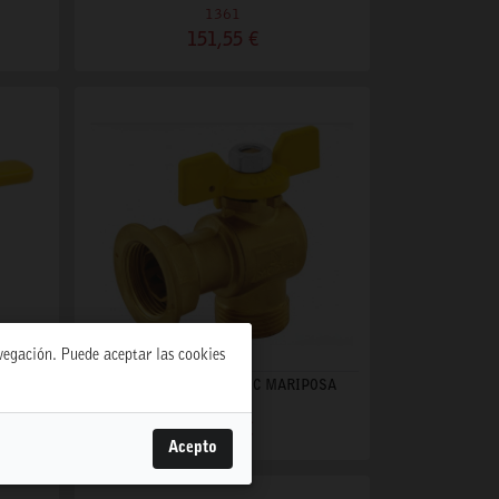
1361
151,55 €
avegación. Puede aceptar las cookies
NCA
LLAVE CONT 1 1/4" ESC MARIPOSA
1384
67,05 €
Acepto