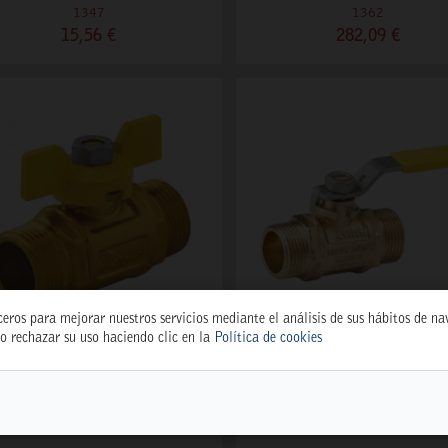
1347
1362
15,56 €
282,09 €
ceros para mejorar nuestros servicios mediante el análisis de sus hábitos de n
o rechazar su uso haciendo clic en la
Política de cookies
LAVE "GAS" M-M 3/4" MARIPOSA
LLAVE "GAS" M-M 3/4" PALA
1364
1348
17,85 €
17,45 €