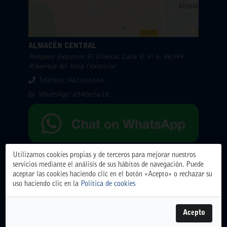
ALMACÉN CENTRAL
Polígono Industrial El Oliveral. Calle D. nº 6. 46394
Ribarroja del Turia (Valencia)
Teléfono: 961666666.
WhatsApp:
654065618
Utilizamos cookies propias y de terceros para mejorar nuestros
servicios mediante el análisis de sus hábitos de navegación. Puede
Horarios
aceptar las cookies haciendo clic en el botón «Acepto» o rechazar su
Viernes 7-8: 07:00-15:00
uso haciendo clic en la
Política de cookies
Sábado 8-8: Cerrado
Domingo 9-8: Cerrado
Acepto
Lunes 10-8: 07:00-15:00