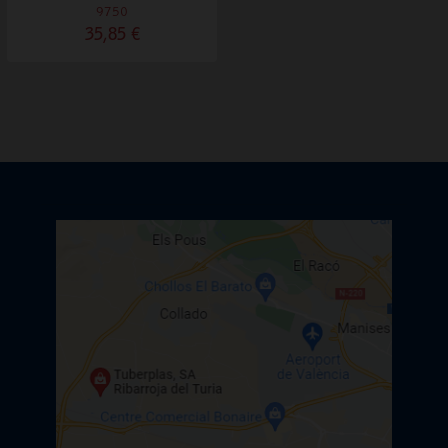
9750
35,85 €