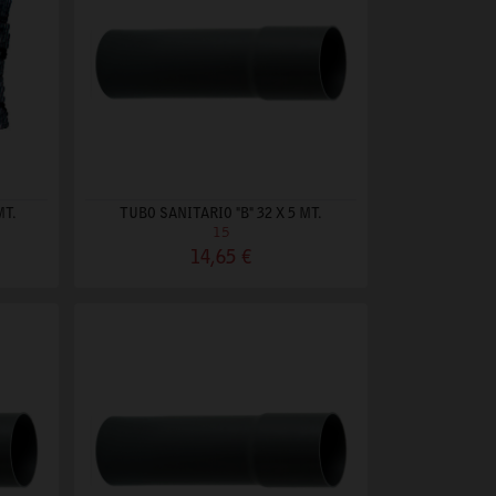
MT.
TUBO SANITARIO "B" 32 X 5 MT.
15
14,65 €