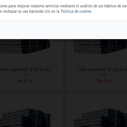
ceros para mejorar nuestros servicios mediante el análisis de sus hábitos de n
o rechazar su uso haciendo clic en la
Política de cookies
TUBO SANITARIO "B" 90 X 5 MT.
TUBO SANITARIO "B" 110 X 5 
33
34
44,21 €
56,46 €