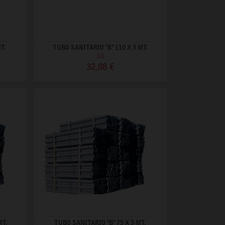
T.
TUBO SANITARIO "B" 110 X 3 MT.
30
32,88 €
MT.
TUBO SANITARIO "B" 75 X 3 MT.