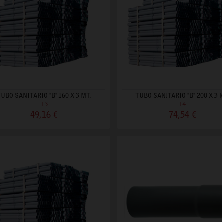
TUBO SANITARIO "B" 160 X 3 MT.
TUBO SANITARIO "B" 200 X 3 
13
14
49,16 €
74,54 €