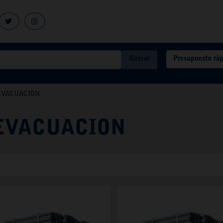
Presupuesto rá
Buscar
. EVACUACION
. EVACUACION