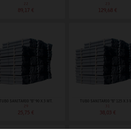
22
23
89,17 €
129,68 €
TUBO SANITARIO "B" 90 X 3 MT.
TUBO SANITARIO "B" 125 X 3 
29
31
25,75 €
38,03 €