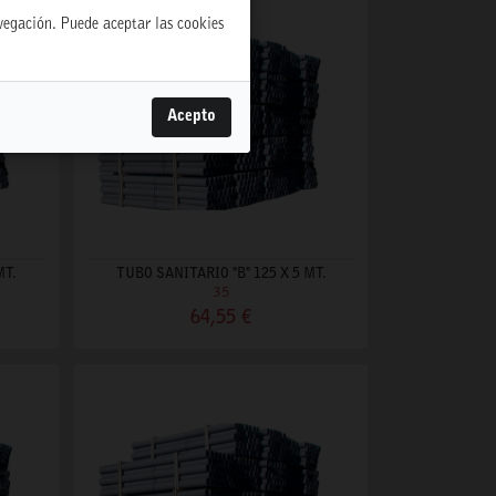
avegación. Puede aceptar las cookies
Acepto
MT.
TUBO SANITARIO "B" 125 X 5 MT.
35
64,55 €