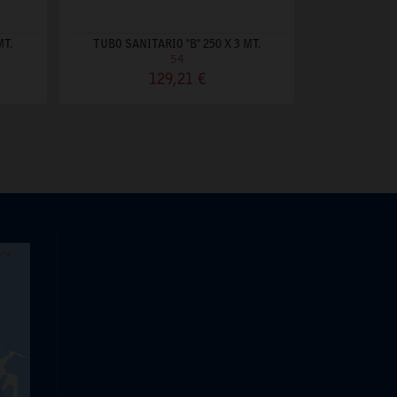
MT.
TUBO SANITARIO "B" 250 X 3 MT.
54
129,21 €