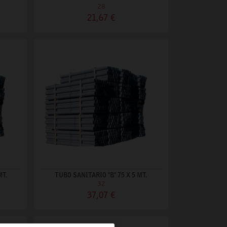
28
21,67 €
MT.
TUBO SANITARIO "B" 75 X 5 MT.
32
37,07 €