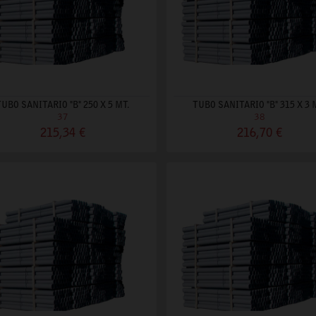
TUBO SANITARIO "B" 250 X 5 MT.
TUBO SANITARIO "B" 315 X 3 
37
38
215,34 €
216,70 €