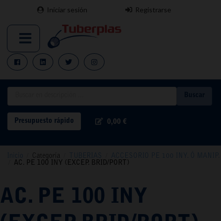
Iniciar sesión
Registrarse
Buscar
Presupuesto rápido
0,00 €
Inicio
/
Categoría
/
TUBERIAS
/
ACCESORIO PE 100 INY. Ó MANIP.
/
AC. PE 100 INY (EXCEP. BRID/PORT)
AC. PE 100 INY