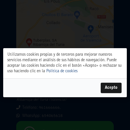
Utilizamos cookies propias y de terceros para mejorar nuestros
servicios mediante el análisis de sus hábitos de navegación. Puede
aceptar las cookies haciendo clic en el botón «Acepto» o rechazar su
uso haciendo clic en la
Política de cookies
Acepto
ALMACÉN CENTRAL
Polígono Industrial El Oliveral. Calle D. nº 6. 46394
Ribarroja del Turia (Valencia)
Teléfono: 961666666.
WhatsApp:
654065618