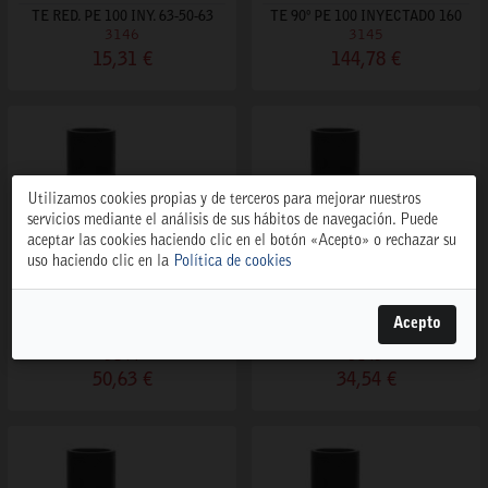
TE RED. PE 100 INY. 63-50-63
TE 90º PE 100 INYECTADO 160
3146
3145
15,31 €
144,78 €
Utilizamos cookies propias y de terceros para mejorar nuestros
servicios mediante el análisis de sus hábitos de navegación. Puede
aceptar las cookies haciendo clic en el botón «Acepto» o rechazar su
uso haciendo clic en la
Política de cookies
Acepto
TE 90º PE 100 INYECTADO 110
TE 90º PE 100 INYECTADO 90
3144
3143
50,63 €
34,54 €