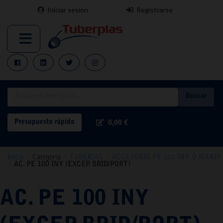
Iniciar sesión
Registrarse
Buscar
Presupuesto rápido
0,00 €
Inicio
/
Categoría
/
TUBERIAS
/
ACCESORIO PE 100 INY. Ó MANIP.
/
AC. PE 100 INY (EXCEP. BRID/PORT)
AC. PE 100 INY