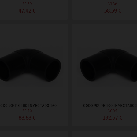
3139
3186
47,42 €
58,59 €
ODO 90º PE 100 INYECTADO 160
CODO 90º PE 100 INYECTADO 
3140
3004
88,68 €
132,57 €