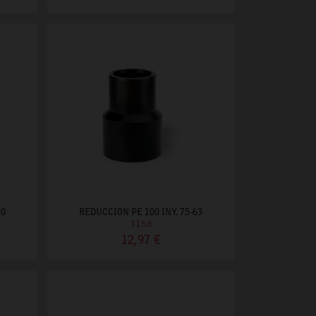
50
REDUCCION PE 100 INY. 75-63
3158
12,97 €