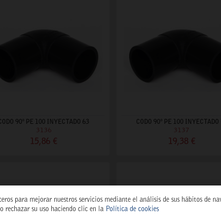
CODO 90º PE 100 INYECTADO 63
CODO 90º PE 100 INYECTADO 
3136
3137
15,86 €
19,38 €
ceros para mejorar nuestros servicios mediante el análisis de sus hábitos de n
o rechazar su uso haciendo clic en la
Política de cookies