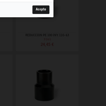
Acepto
REDUCCION PE 100 INY. 110- 63
3161
24,45 €