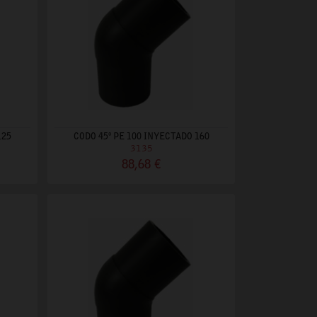
125
CODO 45º PE 100 INYECTADO 160
3135
88,68 €