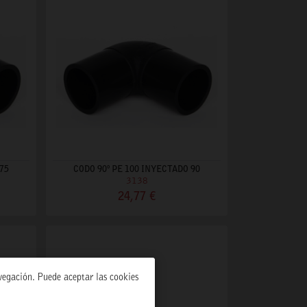
75
CODO 90º PE 100 INYECTADO 90
3138
24,77 €
avegación. Puede aceptar las cookies