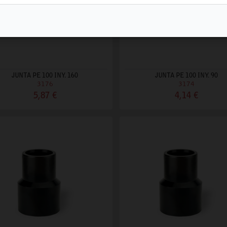
JUNTA PE 100 INY. 160
JUNTA PE 100 INY. 90
3176
3174
5,87 €
4,14 €