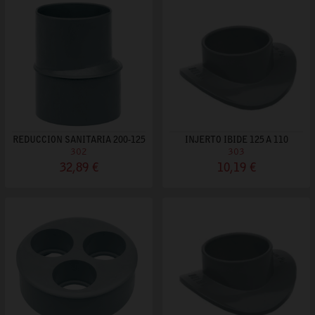
REDUCCION SANITARIA 200-125
INJERTO IBIDE 125 A 110
302
303
32,89 €
10,19 €