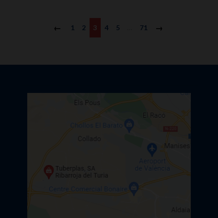
Anterior
1
2
3
4
5
…
71
Siguiente