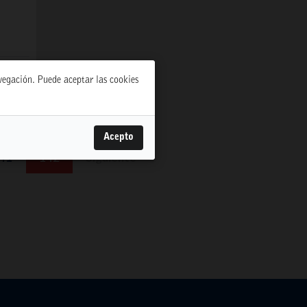
35 316L
avegación. Puede aceptar las cookies
Acepto
41
142
Siguiente