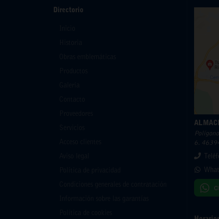
Directorio
Inicio
Historia
Obras emblemáticas
Productos
Galería
Contacto
Proveedores
ALMAC
Servicios
Polígono 
Acceso clientes
6. 46394
Aviso legal
Telé
What
Política de privacidad
Condiciones generales de contratación
Información sobre las garantías
Política de cookies