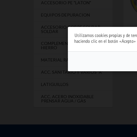
ACCESORIO PE "LATON"
EQUIPOS DEPURACION
ACCESORIO COBRE SOLDAR-
TE RE
SOLDAR
Utilizamos cookies propias y de ter
haciendo clic en el botón «Acepto» 
COMPLEMENTOS ACCESORIO
HIERRO
MATERIAL RANURADO
ACC. SANITARIO Y VARIOS "A"
LATIGUILLOS
ACC. ACERO INOXIDABLE
PRENSAR AGUA / GAS