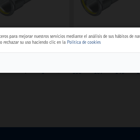
D. GAS INOX. -PRESS. 35-22-35 316L
TE RED. GAS INOX. -PRESS. 35-28-
9975
9976
ceros para mejorar nuestros servicios mediante el análisis de sus hábitos de n
17,15 €
17,85 €
o rechazar su uso haciendo clic en la
Política de cookies
Anterior
1
…
138
139
140
1