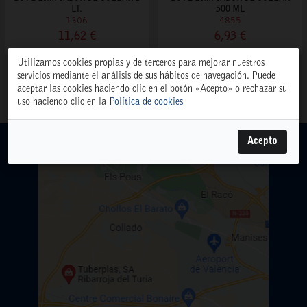
LT.
500 ML
1306
4855
11,62 €
6,93 €
Utilizamos cookies propias y de terceros para mejorar nuestros
servicios mediante el análisis de sus hábitos de navegación. Puede
aceptar las cookies haciendo clic en el botón «Acepto» o rechazar su
uso haciendo clic en la
Política de cookies
Acepto