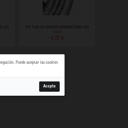
O 125
MT. TUB. ALUMINIO COMPACTADO 120
3064
4,72 €
avegación. Puede aceptar las cookies
Acepto