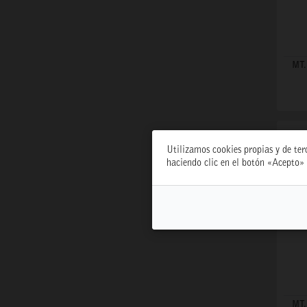
MT.
Utilizamos cookies propias y de ter
haciendo clic en el botón «Acepto» 
MT.