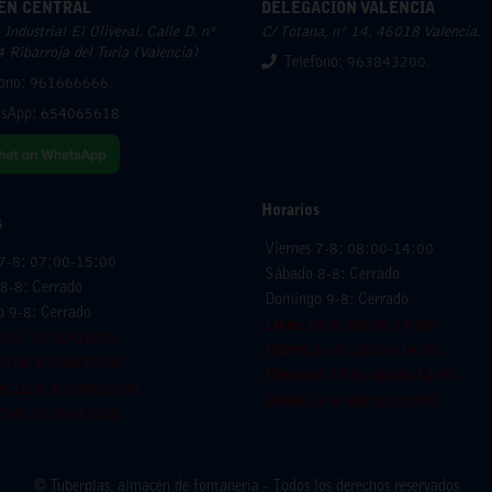
ÉN CENTRAL
DELEGACIÓN VALENCIA
Industrial El Oliveral. Calle D. nº
C/ Totana, nº 14. 46018 Valencia.
 Ribarroja del Turia (Valencia)
Teléfono: 963843200.
fono: 961666666.
sApp:
654065618
Horarios
s
Viernes 7-8: 08:00-14:00
 7-8: 07:00-15:00
Sábado 8-8: Cerrado
8-8: Cerrado
Domingo 9-8: Cerrado
 9-8: Cerrado
Lunes 10-8: 08:00-14:00
0-8: 07:00-15:00
Martes 11-8: 08:00-14:00
11-8: 07:00-15:00
Miercoles 12-8: 08:00-14:00
es 12-8: 07:00-15:00
Jueves 13-8: 08:00-14:00
13-8: 07:00-15:00
© Tuberplas, almacén de fontanería - Todos los derechos reservados